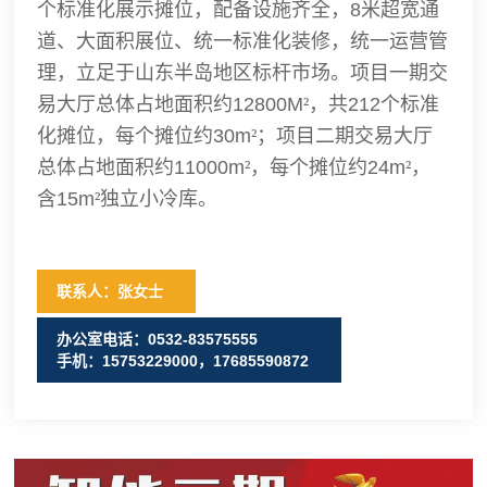
个标准化展示摊位，配备设施齐全，
8
米超宽通
道、大面积展位、统一标准化装修，统一运营管
理，立足于山东半岛地区标杆市场。项目一期交
易大厅总体占地面积约
12800M
²，共
212
个标准
化摊位，每个摊位约
30m
²；项目二期交易大厅
总体占地面积约
11000m
²，每个摊位约
24m
²，
含
15m
²独立小冷库。
联系人：张女士
办公室电话：0532-83575555
手机：15753229000，17685590872