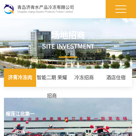
场地招商
SITE INVESTMENT
济青冷冻肉
智能二期 荣耀
冷冻招商
酒店住宿
类、海鲜、冻
招商
榴莲江北第一
市场