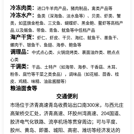
冷冻肉类：
进口牛羊肉产品，猪肉制品，禽类产品等
冷冻水产：
鱼类（深海鱼、淡水鱼等）、贝类、虾类、蟹
类，如蓝旗金枪鱼、三文鱼、蝴蝶虾、黑金鲍、鳌虾等高档产
品,以及鲅鱼、带鱼、青鱼、鱿鱼等中低档产品
海产干货：
虾仁、虾皮、干贝、海红、鱿鱼干、墨鱼干、
螺肉干、银鱼干、鱼翅、海参、鲍鱼等
调理品：
中式点心类、火锅烧烤类、裹面油炸类、糕点点
心类
干调类：
干品、土特产（如海带、海参、干香菇、木耳、
粉条、腐竹等干菜之类食品），调味品（如花椒、茴香、桂
皮、鸡精、味精、油盐酱醋等）
粮油面食等
交通便利
市场位于济青高速青岛
收费站出口南300米，与西元庄
高架桥交汇处，济青高速、环胶州湾高速、204国道、
胶济电气化铁路、流亭机场等贯穿周边；可与平度、
胶州、黄岛、即墨、城阳、高密、潍坊等经济发达的