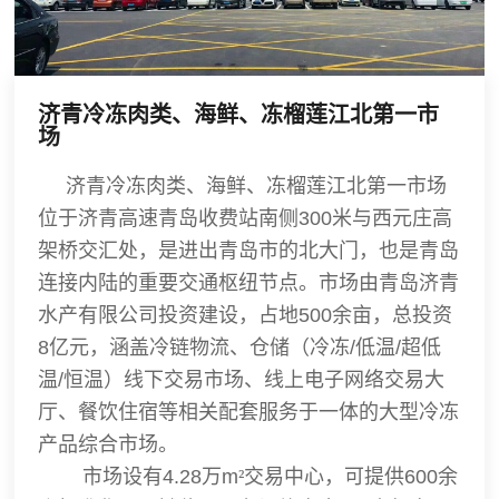
济青冷冻肉类、海鲜、冻榴莲江北第一市
场
济青冷冻肉类、海鲜、冻榴莲江北第一市场
位于济青高速青岛收费站南侧300米与西元庄高
架桥交汇处，是进出青岛市的北大门，也是青岛
连接内陆的重要交通枢纽节点。市场由青岛济青
水产有限公司投资建设，占地500余亩，总投资
8亿元，涵盖冷链物流、仓储（冷冻/低温/超低
温/恒温）线下交易市场、线上电子网络交易大
厅、餐饮住宿等相关配套服务于一体的大型冷冻
产品综合市场。
市场设有
4.28
万
m
²交易中心，可提供
600
余