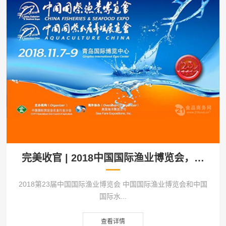
完美收官 | 2018中国国际渔业博览会，济
青冷冻肉类海鲜江北第一批发市场满载而
归！
2018第23届中国国际渔业博览会 中国国际渔业博览会和中国
国际水...
查看详情