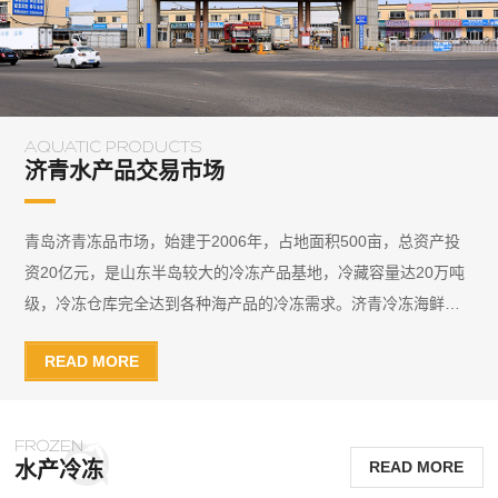
AQUATIC PRODUCTS
济青水产品交易市场
青岛济青冻品
市场，始建于2006年，占地面积500亩，总资产投
资20亿元，是山东半岛较大的冷冻产品基地，冷藏容量达20万吨
级，冷冻仓库完全达到各种海产品的冷冻需求。
济青冷冻海鲜批
发市场
更是山东半岛冷冻产品的交易批发中心，这里汇集了国内
READ MORE
外近千种的冷冻水产品,便利的交通，完善的配套服务，使这里成
为了山东半岛水产品的
较大
基地。
目前
济青冷冻海鲜批发市场
全国覆盖范围已经辐射到东北三省、
FROZEN
华东、华中、华北、西北、西南等地，共计200多个城市。半岛交
水产冷冻
READ MORE
通中心，海陆空联动，位于济青高速青岛出口，辐射全国，贯穿