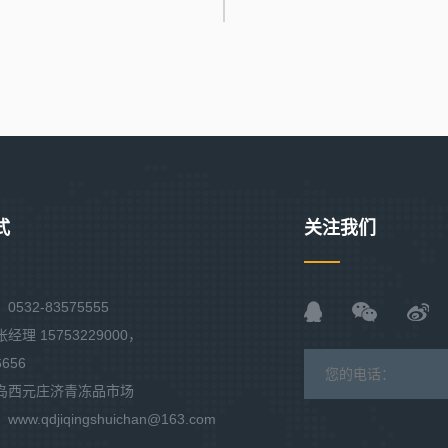
式
关注我们
532-83575555
理 15753229000，
6656
岛西元庄济青冻品市场
w.qdjiqingshuichan@163.com