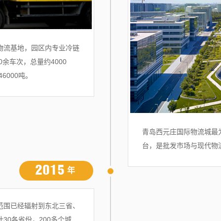
物流基地，园区内专业冷链
余车次，总量约4000
6000吨。
青岛西元庄国际物流城最
台，是批发市场与现代物
2015
年
范围已经辐射到东北三省、
30各省份，200多个城